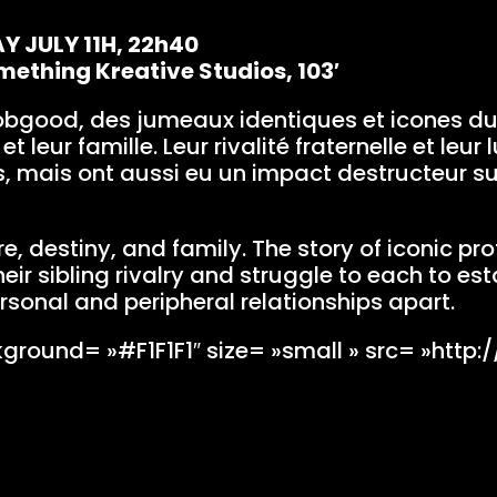
AY JULY 11H, 22h40
Something Kreative Studios, 103′
bgood, des jumeaux identiques et icones du su
t leur famille. Leur rivalité fraternelle et leur
res, mais ont aussi eu un impact destructeur su
, destiny, and family. The story of iconic pro
 sibling rivalry and struggle to each to esta
ersonal and peripheral relationships apart.
round= »#F1F1F1″ size= »small » src= »http: