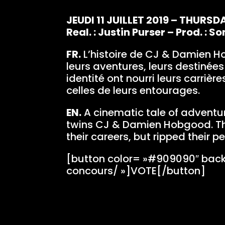
JEUDI 11 JUILLET 2019 – THURSD
Real. : Justin Purser – Prod. : 
FR.
L’histoire de CJ & Damien Ho
leurs aventures, leurs destinées e
identité ont nourri leurs carriè
celles de leurs entourages.
EN.
A cinematic tale of adventure
twins CJ & Damien Hobgood. Their
their careers, but ripped their p
[button color= »#909090″ backg
concours/ »]VOTE[/button]